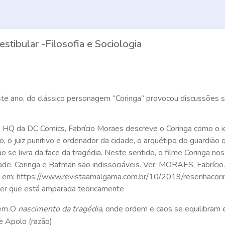
stibular -Filosofia e Sociologia
e ano, do clássico personagem “Coringa” provocou discussões sob
o HQ da DC Comics, Fabrício Moraes descreve o Coringa como o i
o, o juiz punitivo e ordenador da cidade, o arquétipo do guardião q
o se livra da face da tragédia. Neste sentido, o filme Coringa no
ade. Coringa e Batman são indissociáveis.
Ver: MORAES, Fabrício. 
 em: https://www.revistaamalgama.com.br/10/2019/resenhacorin
izer que está amparada teoricamente
 em O
nascimento da
tragédia
, onde ordem e caos se equilibram
e Apolo (razão).