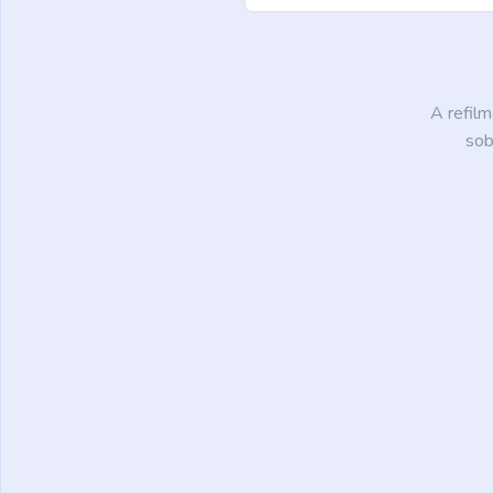
A refil
sob