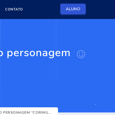
ALUNO
CONTATO
co personagem
O PERSONAGEM “CORING...