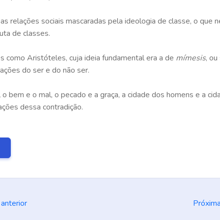
 as relações sociais mascaradas pela ideologia de classe, o que n
uta de classes.
os como Aristóteles, cuja ideia fundamental era a de
mímesis
, ou
ações do ser e do não ser.
 o bem e o mal, o pecado e a graça, a cidade dos homens e a cid
ações dessa contradição.
E
anterior
Próxim