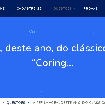
ME
CADASTRE-SE
QUESTÕES
PROVAS
, deste ano, do clássi
“Coring...
QUESTÕES
A REFILMAGEM, DESTE ANO, DO CLÁSSIC