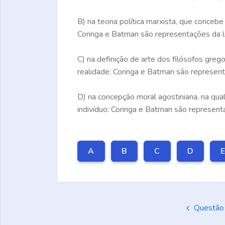
B)
na teoria política marxista, que concebe
Coringa e Batman são representações da l
C)
na definição de arte dos filósofos greg
realidade: Coringa e Batman são represent
D)
na concepção moral agostiniana, na qual
indivíduo: Coringa e Batman são represent
A
B
C
D
Questão 