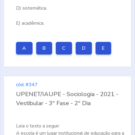
D)
sistemática.
E)
acadêmica.
A
B
C
D
E
cód. #347
UPENET/IAUPE - Sociologia - 2021 -
Vestibular - 3º Fase - 2º Dia
Leia o texto a seguir:
A escola é um lugar institucional de educação para a