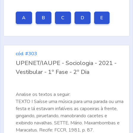
A
B
C
D
E
cód. #303
UPENET/IAUPE - Sociologia - 2021 -
Vestibular - 1º Fase - 2º Dia
Analise os textos a seguir:
TEXTO I
Saísse uma música para uma parada ou uma
festa e lá estavam infalíveis as capoeiras à frente,
gingando, piruetando, manobrando cacetes e
exibindo navalhas. SETTE, Mário.
Maxambombas e
Maracatus
. Recife: FCCR, 1981, p. 87.