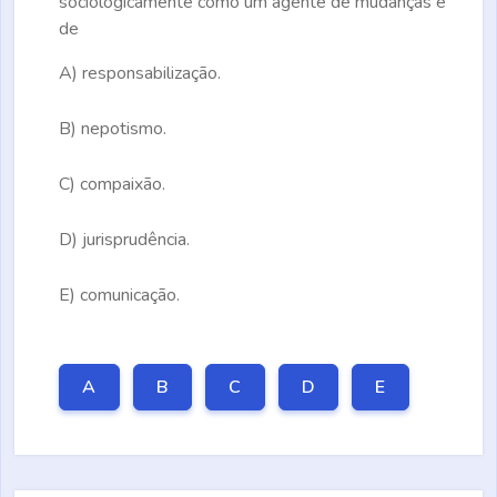
sociologicamente como um agente de mudanças e
de
A)
responsabilização.
B)
nepotismo.
C)
compaixão.
D)
jurisprudência.
E)
comunicação.
A
B
C
D
E