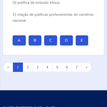
D)
política de inclusão étnica.
E)
criação de políticas protecionistas do comércio
nacional.
A
B
C
D
E
<
1
2
3
4
5
6
7
>