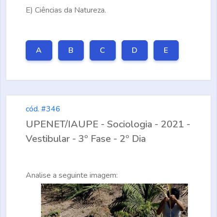
E)
Ciências da Natureza.
A
B
C
D
E
cód. #346
UPENET/IAUPE - Sociologia - 2021 -
Vestibular - 3º Fase - 2º Dia
Analise a seguinte imagem: