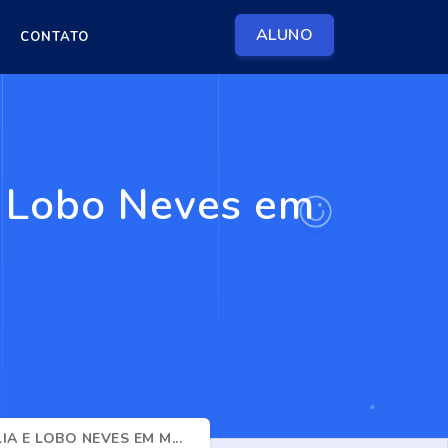
ALUNO
CONTATO
 e Lobo Neves em
A E LOBO NEVES EM M...