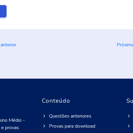
E
anterior
Próxim
Conteúdo
Su
Questões anteriores
sino Médio -
Provas para download
 e provas