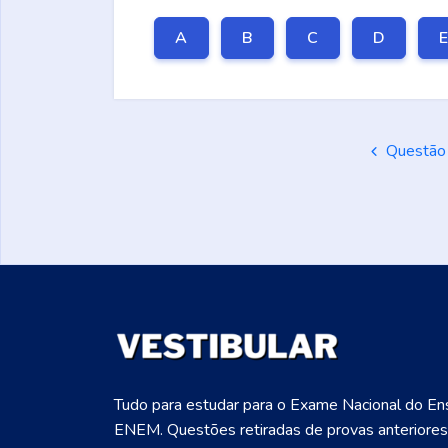
A
B
C
D
Questão 
Tudo para estudar para o Exame Nacional do En
ENEM. Questões retiradas de provas anteriores