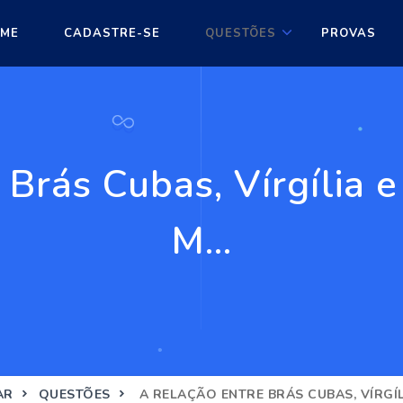
ME
CADASTRE-SE
QUESTÕES
PROVAS
 Brás Cubas, Vírgília
M...
AR
QUESTÕES
A RELAÇÃO ENTRE BRÁS CUBAS, VÍRGÍLI