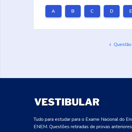
A
B
C
D
Questão 
Tudo para estudar para o Exame Nacional do En
ENEM. Questões retiradas de provas anteriores