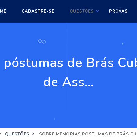
ME
CADASTRE-SE
QUESTÕES
PROVAS
 póstumas de Brás Cu
de Ass...
QUESTÕES
SOBRE MEMÓRIAS PÓSTUMAS DE BRÁS CUB