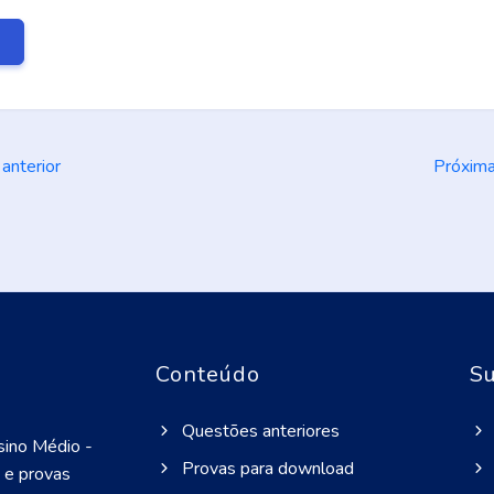
E
anterior
Próxim
Conteúdo
Su
Questões anteriores
sino Médio -
Provas para download
 e provas