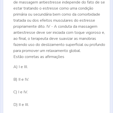
de massagem antiestresse independe do fato de se
estar tratando o estresse como uma condição
primária ou secundária bem como da comorbidade
tratada ou dos efeitos musculares do estresse
propriamente dito. IV - A conduta da massagem
antiestresse deve ser iniciada com toque vigoroso e,
ao final, o terapeuta deve suavizar as manobras
fazendo uso do deslizamento superficial ou profundo
para promover um relaxamento global.
Estão corretas as afirmações
A)
I e III.
B)
II e IV.
C)
I e IV.
D)
II e III.