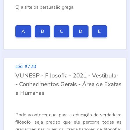
E)
a arte da persuasão grega.
A
B
C
D
E
cód. #728
VUNESP - Filosofia - 2021 - Vestibular
- Conhecimentos Gerais - Área de Exatas
e Humanas
Pode acontecer que, para a educação do verdadeiro
filósofo, seja preciso que ele percorra todas as
gradações nas quais os “trabalhadores da filosofia”