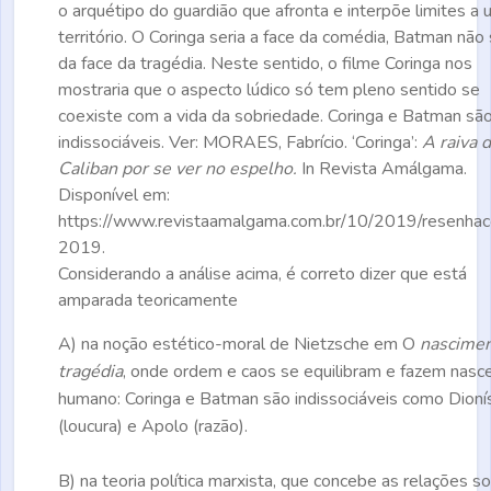
o arquétipo do guardião que afronta e interpõe limites a
território. O Coringa seria a face da comédia, Batman não 
da face da tragédia. Neste sentido, o filme Coringa nos
mostraria que o aspecto lúdico só tem pleno sentido se
coexiste com a vida da sobriedade. Coringa e Batman sã
indissociáveis.
Ver: MORAES, Fabrício. ‘Coringa’:
A raiva 
Caliban por se ver no espelho.
In
Revista Amálgama.
Disponível em:
https://www.revistaamalgama.com.br/10/2019/resenhaco
2019.
Considerando a análise acima, é correto dizer que está
amparada teoricamente
A)
na noção estético-moral de Nietzsche em O
nascimen
tragédia
, onde ordem e caos se equilibram e fazem nasce
humano: Coringa e Batman são indissociáveis como Dioní
(loucura) e Apolo (razão).
B)
na teoria política marxista, que concebe as relações so