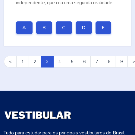
independente, que cria uma segunda realidade.
A
B
C
D
E
<
1
2
3
4
5
6
7
8
9
>
Tudo para estudar para os principais vestibulares do Brasil.