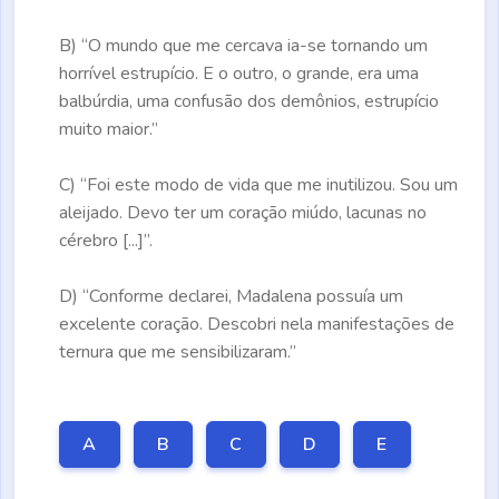
B)
“O mundo que me cercava ia-se tornando um
horrível estrupício. E o outro, o grande, era uma
balbúrdia, uma confusão dos demônios, estrupício
muito maior.”
C)
“Foi este modo de vida que me inutilizou. Sou um
aleijado. Devo ter um coração miúdo, lacunas no
cérebro [...]”.
D)
“Conforme declarei, Madalena possuía um
excelente coração. Descobri nela manifestações de
ternura que me sensibilizaram.”
A
B
C
D
E