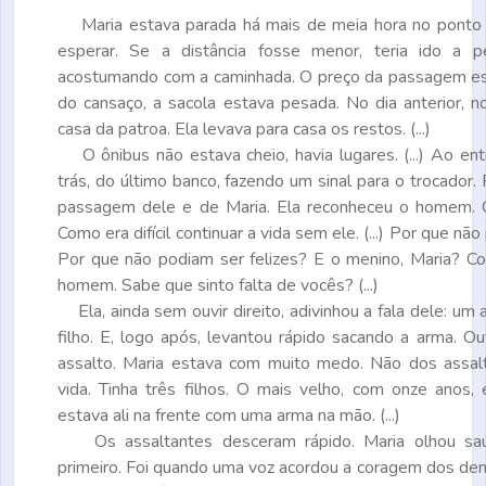
Maria estava parada há mais de meia hora no ponto 
esperar. Se a distância fosse menor, teria ido a 
acostumando com a caminhada. O preço da passagem e
do cansaço, a sacola estava pesada. No dia anterior, n
casa da patroa. Ela levava para casa os restos. (...)
O ônibus não estava cheio, havia lugares. (...) Ao en
trás, do último banco, fazendo um sinal para o trocador.
passagem dele e de Maria. Ela reconheceu o homem. 
Como era difícil continuar a vida sem ele. (...) Por que n
Por que não podiam ser felizes? E o menino, Maria? C
homem. Sabe que sinto falta de vocês? (...)
Ela, ainda sem ouvir direito, adivinhou a fala dele: um 
filho. E, logo após, levantou rápido sacando a arma. Ou
assalto. Maria estava com muito medo. Não dos assal
vida. Tinha três filhos. O mais velho, com onze anos
estava ali na frente com uma arma na mão. (...)
Os assaltantes desceram rápido. Maria olhou sa
primeiro. Foi quando uma voz acordou a coragem dos dem