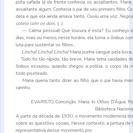
puta safada lá da frente conhecia os assaltantes. Maria
assaltante algum. Conhecia o pai de seu primeiro filho. 
dela e que ela ainda amava tanto. Ouviu uma voz:
Negra 
coleio com os dois.
(...)
— Calma pessoal! Que loucura é esta? Eu conheço es
dias, mais ou menos neste horário, ela toma o ônibus com
luta para sustentar os filhos...
Lincha! Lincha! Lincha!
Maria punha sangue pela boca, pe
Tudo foi tão rápido, tão breve, Maria tinha saudades d
ônibus esvaziou, quando chegou a polícia, o corpo da m
todo pisoteado.
Maria queria tanto dizer ao filho que o pai havia ma
carinho.
EVARISTO, Conceição. Maria. In: Olhos D’Água. Ri
Biblioteca Naciona
A partir da década de 1930, o movimento modernista bra
sobre as questões sociais. Nesse contexto, a pintura de 
representativa desse movimento por