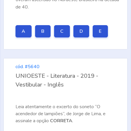
de 40.
A
B
C
D
E
cód. #5640
UNIOESTE - Literatura - 2019 -
Vestibular - Inglês
Leia atentamente o excerto do soneto “O
acendedor de lampiões”, de Jorge de Lima, e
assinale a opção
CORRETA
.