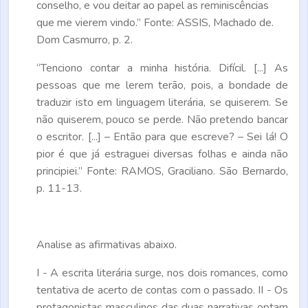
conselho, e vou deitar ao papel as reminiscências
que me vierem vindo.” Fonte: ASSIS, Machado de.
Dom Casmurro, p. 2.
“Tenciono contar a minha história. Difícil. [...] As
pessoas que me lerem terão, pois, a bondade de
traduzir isto em linguagem literária, se quiserem. Se
não quiserem, pouco se perde. Não pretendo bancar
o escritor. [...] – Então para que escreve? – Sei lá! O
pior é que já estraguei diversas folhas e ainda não
principiei.” Fonte: RAMOS, Graciliano. São Bernardo,
p. 11-13.
Analise as afirmativas abaixo.
I - A escrita literária surge, nos dois romances, como
tentativa de acerto de contas com o passado. II - Os
protagonistas masculinos das duas narrativas optam