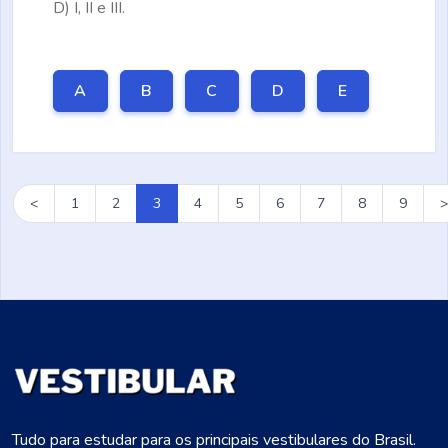
D)
I, II e III.
A
B
C
D
E
<
1
2
3
4
5
6
7
8
9
>
Tudo para estudar para os principais vestibulares do Brasil.