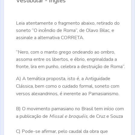
Vestibular - Inglês
Leia atentamente o fragmento abaixo, retirado do
soneto “O incêndio de Roma”, de Olavo Bilac, e
assinale a alternativa
CORRETA.
“Nero, com o manto grego ondeando ao ombro,
assoma entre os libertos, e ébrio, engrinaldada a
fronte, lira em punho, celebra a destruição de Roma”.
A)
A temática proposta, isto é, a Antiguidade
Clássica, bem como o cuidado formal, soneto com
versos alexandrinos, é inerente ao Parnasianismo.
B)
O movimento parnasiano no Brasil tem início com
a publicação de
Missal e broquéis
, de Cruz e Souza
C)
Pode-se afirmar, pelo caudal da obra que