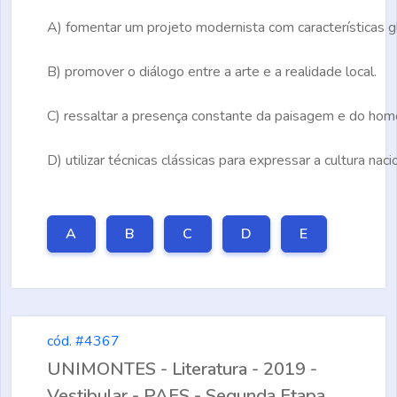
A)
fomentar um projeto modernista com características g
B)
promover o diálogo entre a arte e a realidade local.
C)
ressaltar a presença constante da paisagem e do hom
D)
utilizar técnicas clássicas para expressar a cultura nacio
A
B
C
D
E
cód. #4367
UNIMONTES - Literatura - 2019 -
Vestibular - PAES - Segunda Etapa