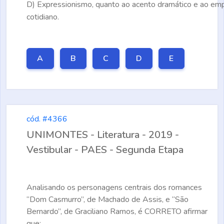
D)
Expressionismo, quanto ao acento dramático e ao em
cotidiano.
A
B
C
D
E
cód. #4366
UNIMONTES - Literatura - 2019 -
Vestibular - PAES - Segunda Etapa
Analisando os personagens centrais dos romances
“Dom Casmurro”, de Machado de Assis, e “São
Bernardo”, de Graciliano Ramos, é
CORRETO
afirmar
que: