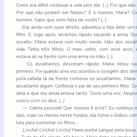
Como era difícil continuar a vida sem ele. (...) Por que n
Por que não podiam ser felizes? E o menino, Maria? C
homem. Sabe que sinto falta de vocês? (...)
Ela, ainda sem ouvir direito, adivinhou a fala dele: um 
filho. E, logo após, levantou rápido sacando a arma. Ou
assalto. Maria estava com muito medo. Não dos assal
vida. Tinha três filhos. O mais velho, com onze anos
estava ali na frente com uma arma na mão. (...)
Os assaltantes desceram rápido. Maria olhou sa
primeiro. Foi quando uma voz acordou a coragem dos dem
puta safada lá da frente conhecia os assaltantes. Maria
assaltante algum. Conhecia o pai de seu primeiro filho. 
dela e que ela ainda amava tanto. Ouviu uma voz:
Negra 
coleio com os dois.
(...)
— Calma pessoal! Que loucura é esta? Eu conheço es
dias, mais ou menos neste horário, ela toma o ônibus com
luta para sustentar os filhos...
Lincha! Lincha! Lincha!
Maria punha sangue pela boca, pe