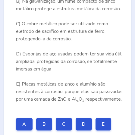
B)
Na galvanização, um filme compacto de zinco
metálico protege a estrutura metálica da corrosão.
C)
O cobre metálico pode ser utilizado como
eletrodo de sacrífico em estrutura de ferro,
protegendo-a da corrosão.
D)
Esponjas de aço usadas podem ter sua vida útil
ampliada, protegidas da corrosão, se totalmente
imersas em água
E)
Placas metálicas de zinco e alumínio são
resistentes à corrosão, porque elas são passivadas
por uma camada de ZnO e Al
O
respectivamente.
2
3
A
B
C
D
E