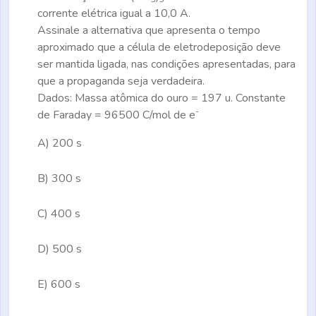
corrente elétrica igual a 10,0 A.
Assinale a alternativa que apresenta o tempo
aproximado que a célula de eletrodeposição deve
ser mantida ligada, nas condições apresentadas, para
que a propaganda seja verdadeira.
Dados: Massa atômica do ouro = 197 u. Constante
-
de Faraday = 96500 C/mol de e
A)
200 s
B)
300 s
C)
400 s
D)
500 s
E)
600 s