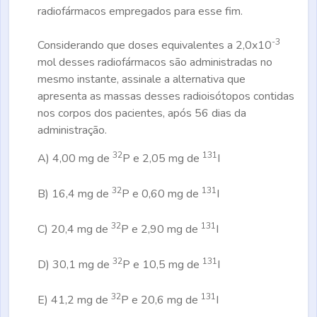
radiofármacos empregados para esse fim.
-3
Considerando que doses equivalentes a 2,0x10
mol desses radiofármacos são administradas no
mesmo instante, assinale a alternativa que
apresenta as massas desses radioisótopos contidas
nos corpos dos pacientes, após 56 dias da
administração.
32
131
A)
4,00 mg de
P e 2,05 mg de
I
32
131
B)
16,4 mg de
P e 0,60 mg de
I
32
131
C)
20,4 mg de
P e 2,90 mg de
I
32
131
D)
30,1 mg de
P e 10,5 mg de
I
32
131
E)
41,2 mg de
P e 20,6 mg de
I