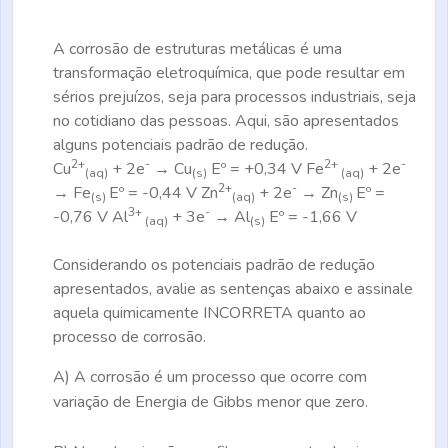
A corrosão de estruturas metálicas é uma
transformação eletroquímica, que pode resultar em
sérios prejuízos, seja para processos industriais, seja
no cotidiano das pessoas. Aqui, são apresentados
alguns potenciais padrão de redução.
2+
-
2+
-
Cu
+ 2e
→
Cu
Eº = +0,34 V
Fe
+ 2e
(aq)
(s)
(aq)
2+
-
→
Fe
Eº = -0,44 V
Zn
+ 2e
→
Zn
Eº =
(s)
(aq)
(s)
3+
-
-0,76 V
Al
+ 3e
→
Al
Eº = -1,66 V
(aq)
(s)
Considerando os potenciais padrão de redução
apresentados, avalie as sentenças abaixo e assinale
aquela quimicamente
INCORRETA
quanto ao
processo de corrosão.
A)
A corrosão é um processo que ocorre com
variação de Energia de Gibbs menor que zero.