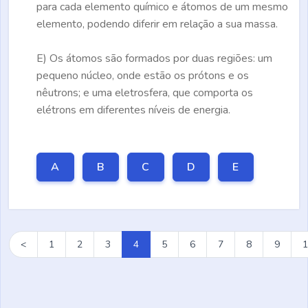
para cada elemento químico e átomos de um mesmo
elemento, podendo diferir em relação a sua massa.
E)
Os átomos são formados por duas regiões: um
pequeno núcleo, onde estão os prótons e os
nêutrons; e uma eletrosfera, que comporta os
elétrons em diferentes níveis de energia.
A
B
C
D
E
<
1
2
3
4
5
6
7
8
9
1