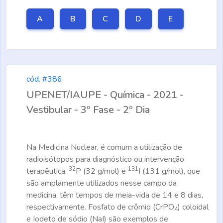
A
B
C
D
E
cód. #386
UPENET/IAUPE - Química - 2021 -
Vestibular - 3º Fase - 2º Dia
Na Medicina Nuclear, é comum a utilização de
radioisótopos para diagnóstico ou intervenção
32
131
terapêutica.
P (32 g/mol) e
I (131 g/mol), que
são amplamente utilizados nesse campo da
medicina, têm tempos de meia-vida de 14 e 8 dias,
respectivamente. Fosfato de crômio (CrPO
) coloidal
4
e Iodeto de sódio (NaI) são exemplos de