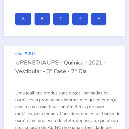
A
B
C
D
E
cód. #387
UPENET/IAUPE - Química - 2021 -
Vestibular - 3º Fase - 2º Dia
Uma joalheria produz suas peças “banhadas de
ouro”, e sua propaganda informa que qualquer peça,
com a sua assinatura, contém 3,94 g de ouro
metálico, pelo menos. Considere que esse “banho de
ouro” é um processo de eletrodeposição, que utiliza
uma solução de Au(NO
)
e uma intensidade de
3
3