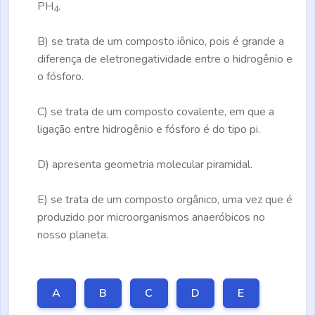
PH
.
4
B)
se trata de um composto iônico, pois é grande a
diferença de eletronegatividade entre o hidrogênio e
o fósforo.
C)
se trata de um composto covalente, em que a
ligação entre hidrogênio e fósforo é do tipo pi.
D)
apresenta geometria molecular piramidal.
E)
se trata de um composto orgânico, uma vez que é
produzido por microorganismos anaeróbicos no
nosso planeta.
A
B
C
D
E