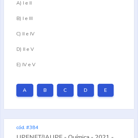
A)
I e II
B)
I e III
C)
II e IV
D)
II e V
E)
IV e V
A
B
C
D
E
cód. #384
UPENET/IAUPE - Química - 2021 -