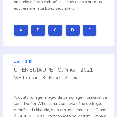
primário; e ácido carboxílico, se as duas hidroxilas
estiverem em carbono secundário.
A
B
C
D
E
cód. #388
UPENET/IAUPE - Química - 2021 -
Vestibular - 3º Fase - 2º Dia
A doutora, regeneração da personagem principal da
série Doctor Who, a mais longeva série de ficção
científica da história, está em uma enrascada! O ano
é 3400 d.C., e seu companheiro de viagem, Graham,